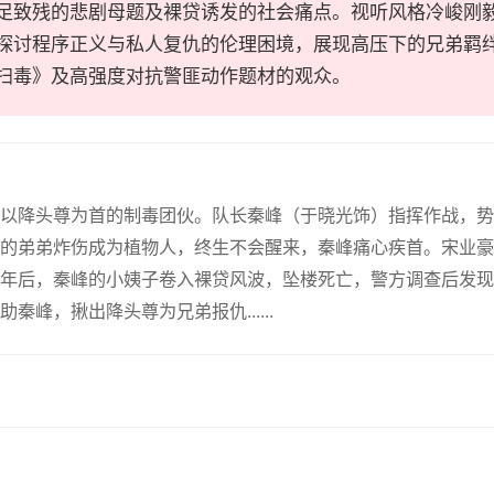
足致残的悲剧母题及裸贷诱发的社会痛点。视听风格冷峻刚
探讨程序正义与私人复仇的伦理困境，展现高压下的兄弟羁
扫毒》及高强度对抗警匪动作题材的观众。
定以降头尊为首的制毒团伙。队长秦峰（于晓光饰）指挥作战，
的弟弟炸伤成为植物人，终生不会醒来，秦峰痛心疾首。宋业豪
年后，秦峰的小姨子卷入裸贷风波，坠楼死亡，警方调查后发现
秦峰，揪出降头尊为兄弟报仇......