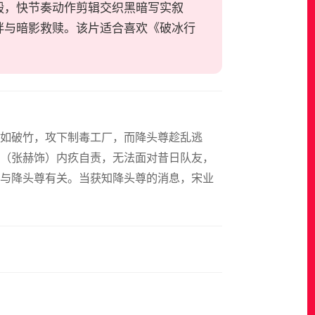
毅，快节奏动作剪辑交织黑暗写实叙
绊与暗影救赎。该片适合喜欢《破冰行
势如破竹，攻下制毒工厂，而降头尊趁乱逃
（张赫饰）内疚自责，无法面对昔日队友，
与降头尊有关。当获知降头尊的消息，宋业