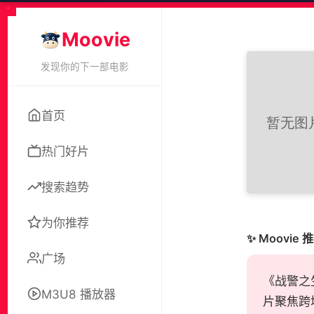
Moovie
发现你的下一部电影
首页
热门好片
搜索趋势
为你推荐
✨ Moovie 
广场
《战警之
M3U8 播放器
片聚焦跨