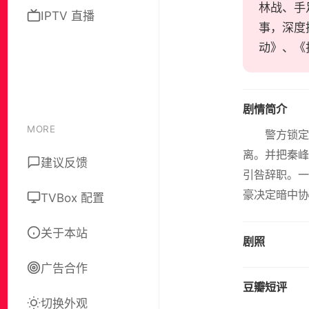
林战、手
IPTV 直播
事，深度
动》、《
剧情简介
MORE
警方锁
离。并把秦峰
建议反馈
引咎辞职。一
豪决定暗中协助
TVBox 配置
关于本站
剧照
广告合作
豆瓣短评
切换外观