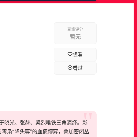
豆瓣评分
暂无
想看
看过
，于晓光、张赫、梁烈唯铁三角演绎。影
毒枭“降头尊”的血债博弈，叠加密闭丛