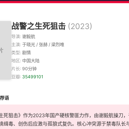
战警之生死狙击
(2023)
导演:
谢毅航
主演:
于晓光 / 张赫 / 梁烈唯
类型:
剧情
地区:
中国大陆
片长:
90分钟
豆瓣:
35499101
推荐语
生死狙击》作为2023年国产硬核警匪力作，由谢毅航操刀
境缉毒、创伤后应激与孤狼式复仇。核心冲突源于禁毒队长与