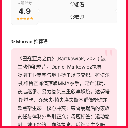
豆瓣评分
想看
4.9
看过
★★★★★
✨ Moovie 推荐语
《巴寇亚克之仇》(Bartkowiak, 2021) 波
兰动作犯罪片，Daniel Markowicz执导，
冷冽工业美学与地下搏击场景交织。拉法尔
·扎维鲁查饰演落魄MMA拳手，兄亡谜局、
夜店继承、暴力复仇三重叙事螺旋。达努塔
·斯腾卡、乔瑟夫·帕夫洛夫斯基群像塑造东
欧黑帮生态。核心冲突：荣誉崩塌后的家族
责任与体制外私刑正义；母题标签：运动悲
剧、地下经济、血缘执念、后社会主义暗