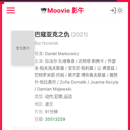
Moovie 影牛
巴寇亚克之仇
(2021)
Bartkowiak
导演:
Daniel Markowicz
主演:
拉法尔·扎维鲁查 / 达努塔·斯腾卡 / 乔瑟
夫·帕夫洛夫斯基 / 安东尼·帕利基 / 让·弗里兹 /
巴特罗米耶·托帕 / 斯齐蒙·博布鲁夫斯基 / 雅努
什·哈比奥尔 / Zofia Domalik / Joanna Kocyla
/ Damian Majewski
类型:
动作,犯罪,运动
地区:
波兰
片长:
91分钟
豆瓣:
35513259