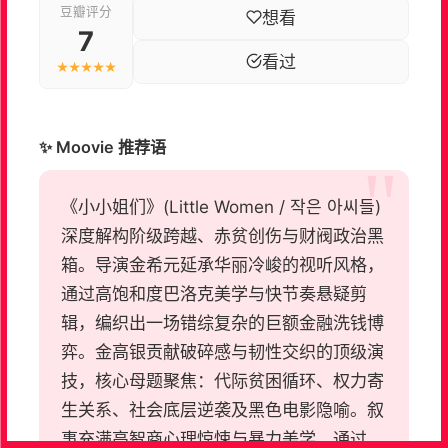
豆瓣评分
想看
7
看过
★★★★★
✨ Moovie 推荐语
《小小姐们》(Little Women / 작은 아씨들)
深度解构阶级跨越、赤贫创伤与财阀政治黑
箱。导演金希元延承华丽冷峻的视听风格，
通过高饱和度巴洛克美学与快节奏悬疑剪
辑，编织出一场错综复杂的巨额金融洗钱博
弈。金高银贡献破碎感与韧性交织的顶级演
技，核心母题聚焦：代际贫困循环、权力寄
生关系、社会底层逆袭及黑色电影隐喻。叙
事充满高智商心理惊悚与暴力美学，通过