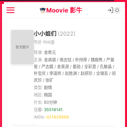
Moovie 影牛
小小姐们
(2022)
작은 아씨들
导演:
金希元
主演:
金高银 / 南志铉 / 朴持厚 / 魏嘏隽 / 严基
俊 / 严志媛 / 金美淑 / 姜勋 / 全彩恩 / 孔敏晶 /
朴宝庆 / 李道烨 / 赵胜渊 / 赵妍珍 / 全镇吾 / 闵
庆珍 / 张矿
类型:
剧情
地区:
韩国
片长:
60分钟
豆瓣:
35516141
IMDb:
tt21828868