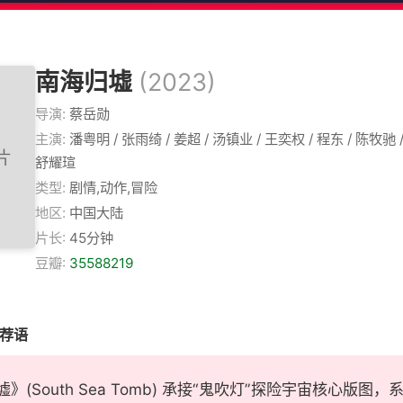
南海归墟
(2023)
导演:
蔡岳勋
主演:
潘粤明 / 张雨绮 / 姜超 / 汤镇业 / 王奕权 / 程东 / 陈牧驰 /
舒耀瑄
类型:
剧情,动作,冒险
地区:
中国大陆
片长:
45分钟
豆瓣:
35588219
推荐语
》(South Sea Tomb) 承接“鬼吹灯”探险宇宙核心版