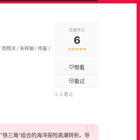
豆瓣评分
6
 周杨洋 / 朱梓瑜 / 佟磊 /
★★★★★
想看
看过
2 人看过
图，系“铁三角”组合的海洋探险高潮转折。导