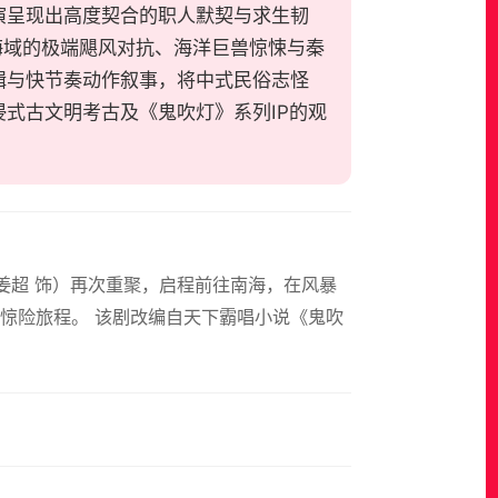
演呈现出高度契合的职人默契与求生韧
海域的极端飓风对抗、海洋巨兽惊悚与秦
辑与快节奏动作叙事，将中式民俗志怪
式古文明考古及《鬼吹灯》系列IP的观
子（姜超 饰）再次重聚，启程前往南海，在风暴
惊险旅程。 该剧改编自天下霸唱小说《鬼吹