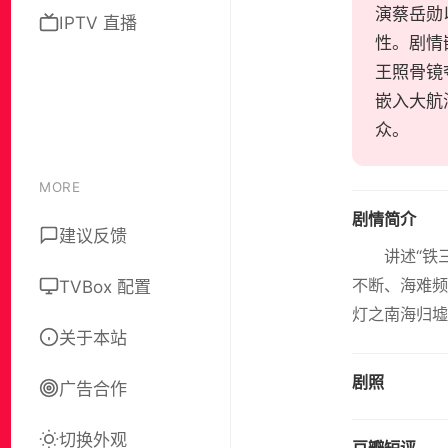
演蔡岳勋
IPTV 直播
性。剧情
王照骨镜
嵌入大航
众。
MORE
剧情简介
建议反馈
讲述“铁
不断、海难频
TVBox 配置
灯之南海归墟
关于本站
剧照
广告合作
切换外观