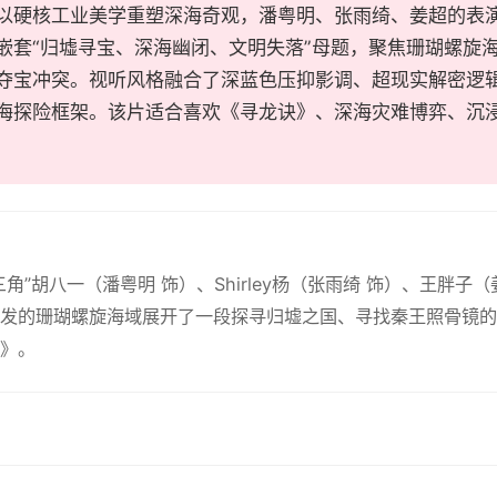
以硬核工业美学重塑深海奇观，潘粤明、张雨绮、姜超的表
嵌套“归墟寻宝、深海幽闭、文明失落”母题，聚焦珊瑚螺旋
夺宝冲突。视听风格融合了深蓝色压抑影调、超现实解密逻
海探险框架。该片适合喜欢《寻龙诀》、深海灾难博弈、沉浸
三角”胡八一（潘粤明 饰）、Shirley杨（张雨绮 饰）、王胖
发的珊瑚螺旋海域展开了一段探寻归墟之国、寻找秦王照骨镜的
》。