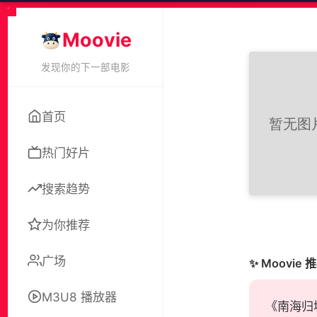
Moovie
发现你的下一部电影
首页
热门好片
搜索趋势
为你推荐
广场
✨ Moovie 
M3U8 播放器
《南海归墟