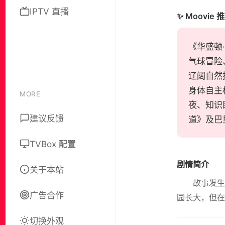
IPTV 直播
✨ Moovie 
《华盛顿·
气球冒险
辽阔自然
身体自主
MORE
夜、知识
建议反馈
道》及巴
TVBox 配置
剧情简介
关于本站
故事发生在
广告合作
园长大，但在
切换外观