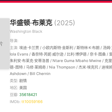
华盛顿·布莱克
(2025)
Washington Black
导演:
主演:
埃迪·卡兰贾 / 小欧内斯特·金斯利 / 斯特林·K·布朗 / 汤姆
Iola Evans / 香奈特·芮妮·威尔逊 / 比利·博伊德 / 奈卡·图桑 /
朱利安·布莱克·安蒂洛普 / Ntare Guma Mbaho Mwine / 
德-图特 / 马修·莱姆奇 / Nia Thompson / 杰米·埃克托 / 迪埃姆
Ashdown / Bill Chernin
类型:
剧情
地区:
美国
豆瓣:
35618421
IMDb:
tt10059166