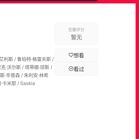
豆瓣评分
暂无
想看
·艾利斯 / 鲁珀特·格雷夫斯 /
 里克·沃尔斯 / 塔蒂娜·琼斯 /
看过
克里斯·辛普森 / 朱利安·林希
·卡米耶 / Saskia