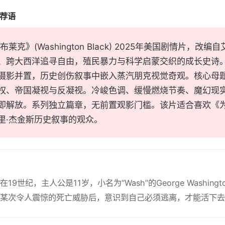
推荐语
布莱克》(Washington Black) 2025年美国剧情片
、跨大西洋追寻自由，殖民暴力与科学启蒙交织的成长史诗。
摄影并置，历史创伤叙事中嵌入蒸汽朋克视觉奇观。核心母
权、帝国凝视与反凝视。冷峻色调、缓慢燃烧节奏、魔幻现
即解放。系列独立篇章，无前置观影门槛。该片适合喜欢《
里·杰金斯历史叙事的观众。
19世纪，主人公是11岁，小名为“Wash”的George Washin
某次令人震惊的死亡威胁后，意识到自己必须逃离，才能活下去