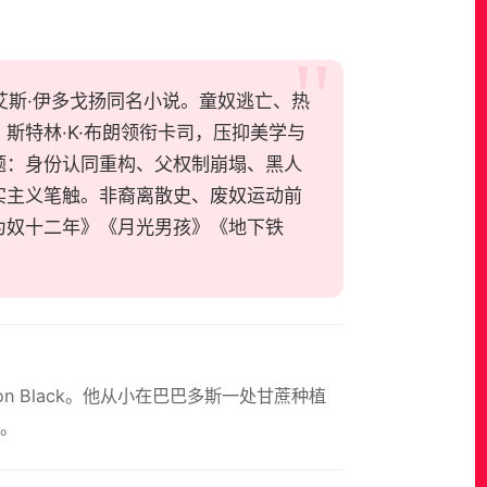
，改编自艾斯·伊多戈扬同名小说。童奴逃亡、热
斯特林·K·布朗领衔卡司，压抑美学与
题：身份认同重构、父权制崩塌、黑人
实主义笔触。非裔离散史、废奴运动前
为奴十二年》《月光男孩》《地下铁
gton Black。他从小在巴巴多斯一处甘蔗种植
。