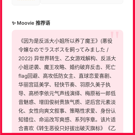
✨ Moovie 推荐语
《因为是反派大小姐所以养了魔王》(悪役
令嬢なのでラスボスを飼ってみました /
2022) 异世界转生、乙女游戏解构、反派大
小姐逆袭、魔王攻略、婚约破弃反击、死亡
flag回避、高攻低防女主、直球恋爱喜剧、
华丽宫廷美学、轻快节奏、羽原久美子执
导、高桥李依元气声线演绎、梅原裕一郎低
音魅惑、增田俊树贵族气质、逆后宫元素淡
化、女性向爽文叙事、策略性求爱、身份认
知错位、命运改写爽感、系列序章。该片适
合喜欢《转生恶役只好拔出破灭旗标》《乙