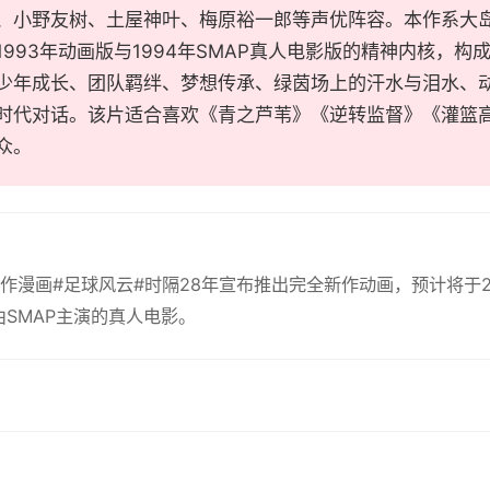
、小野友树、土屋神叶、梅原裕一郎等声优阵容。本作系大岛
1993年动画版与1994年SMAP真人电影版的精神内核，
少年成长、团队羁绊、梦想传承、绿茵场上的汗水与泪水、
时代对话。该片适合喜欢《青之芦苇》《逆转监督》《灌篮
众。
作漫画#足球风云#时隔28年宣布推出完全新作动画，预计将于20
出由SMAP主演的真人电影。