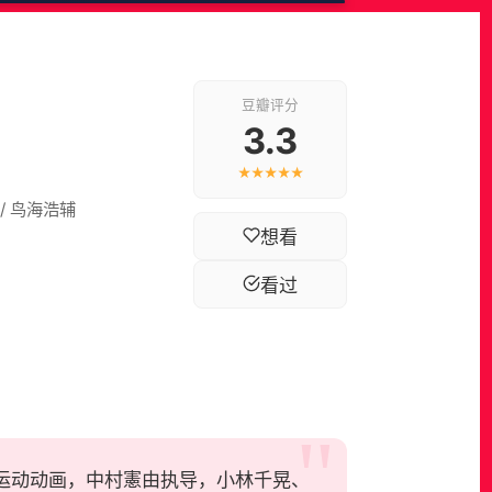
豆瓣评分
3.3
★★★★★
 / 鸟海浩辅
想看
看过
2022年日本运动动画，中村憲由执导，小林千晃、