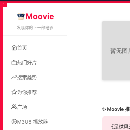
Moovie
发现你的下一部电影
首页
热门好片
搜索趋势
为你推荐
广场
✨ Moovie 
M3U8 播放器
《足球风云》