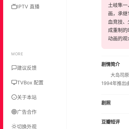
土岐隼一
IPTV 直播
画，承继
血竞技、
成重制的
动画的观
MORE
剧情简介
建议反馈
大岛司原
TVBox 配置
1994年推
关于本站
剧照
广告合作
豆瓣短评
切换外观