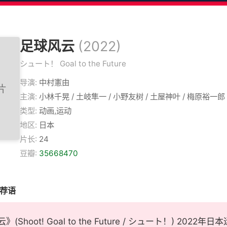
足球风云
(2022)
シュート！ Goal to the Future
导演:
中村憲由
主演:
小林千晃 / 土岐隼一 / 小野友树 / 土屋神叶 / 梅原裕一郎
类型:
动画,运动
地区:
日本
片长:
24
豆瓣:
35668470
推荐语
(Shoot! Goal to the Future / シュート！) 