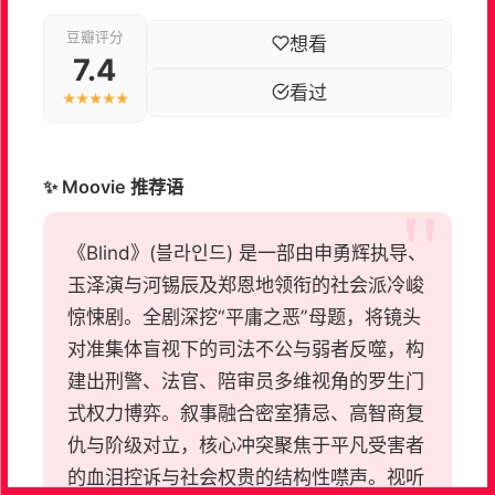
豆瓣评分
想看
7.4
看过
★★★★★
✨ Moovie 推荐语
《Blind》(블라인드) 是一部由申勇辉执导、
玉泽演与河锡辰及郑恩地领衔的社会派冷峻
惊悚剧。全剧深挖“平庸之恶”母题，将镜头
对准集体盲视下的司法不公与弱者反噬，构
建出刑警、法官、陪审员多维视角的罗生门
式权力博弈。叙事融合密室猜忌、高智商复
仇与阶级对立，核心冲突聚焦于平凡受害者
的血泪控诉与社会权贵的结构性噤声。视听