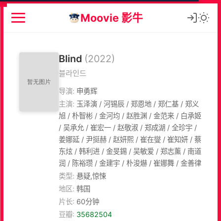
Moovie 影牛
Blind
(2022)
블라인드
导演:
申勇辉
主演:
玉泽演 / 河锡辰 / 郑恩地 / 郑仁基 / 郑义
旭 / 朴智彬 / 金河均 / 赵胜渊 / 金范来 / 白承姬
/ 吴承允 / 崔宏一 / 赵敬淑 / 郑成湖 / 全珍宇 /
姜娜延 / 尹挺赫 / 赵妍熙 / 崔在燮 / 崔知妍 / 蔡
东炫 / 韩利进 / 金旻錫 / 吴敏爱 / 郑志薰 / 南道
润 / 陈裕瓒 / 金建宇 / 朴浚爀 / 崔娜舞 / 金善律
类型:
悬疑,惊悚
地区:
韩国
片长:
60分钟
豆瓣:
35682504