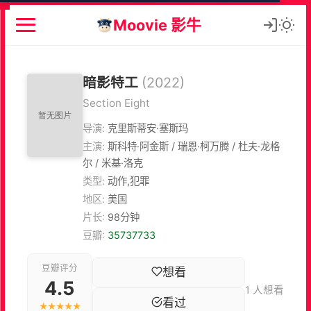
Moovie 影牛
暗影特工
(2022)
Section Eight
导演:
克里斯蒂安·塞斯玛
主演:
斯科特·阿金斯 / 瑞恩·柯万腾 / 杜夫·龙格
尔 / 米基·洛克
类型:
动作,犯罪
地区:
美国
片长:
98分钟
豆瓣:
35737733
豆瓣评分
想看
4.5
1 人想看
看过
★★★★★