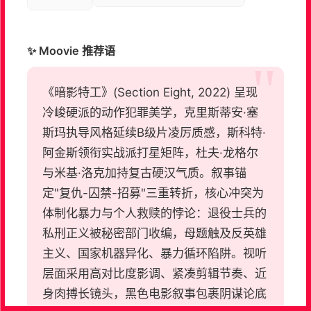
✨ Moovie 推荐语
《暗影特工》(Section Eight, 2022) 呈现
冷峻硬派的动作犯罪美学，克里斯蒂安·塞
斯玛执导风格延续B级片凌厉质感，斯科特·
阿金斯领衔实战派打星矩阵，杜夫·龙格尔
与米基·洛克加持复古硬汉气质。叙事锚
定"复仇-囚禁-招募"三重转折，核心冲突为
体制化暴力与个人救赎的悖论：退役士兵的
私刑正义被秘密部门收编，母题触及反英雄
主义、国家机器异化、暴力循环陷阱。视听
层面采用高对比度影调、紧凑剪辑节奏、近
身肉搏长镜头，黑色电影叙事包裹阴谋论底