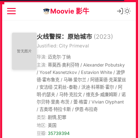
Moovie 影牛
火线警探：原始城市
(2023)
Justified: City Primeval
导演:
迈克尔·丁纳
主演:
蒂莫西·奥利芬特 / Alexander Pobutsky
/ Yosef Kasnetzkov / Estavion White / 波伊
德·霍布鲁克 / 马琳·爱尔兰 / 阿德莱德·克莱蒙丝
/ 安洁纽·艾莉丝-泰勒 / 沃迪·科蒂斯·霍尔 / 阿
明·约瑟夫 / 马特·克拉文 / 维克多·威廉姆斯 / 诺
尔贝特·里奥·布茨 / 蕾·格雷 / Vivian Olyphant
/ 吉奥塔·特拉卡斯 / 伊恩·布拉奇
类型:
剧情,犯罪
地区:
美国
豆瓣:
35739394