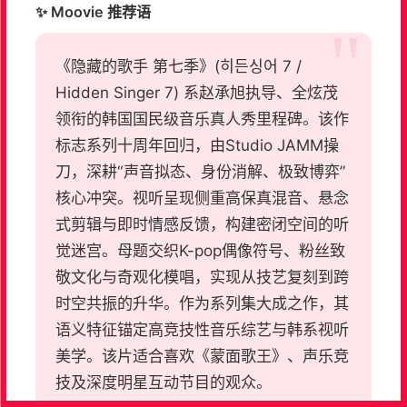
✨ Moovie 推荐语
《隐藏的歌手 第七季》(히든싱어 7 /
Hidden Singer 7) 系赵承旭执导、全炫茂
领衔的韩国国民级音乐真人秀里程碑。该作
标志系列十周年回归，由Studio JAMM操
刀，深耕“声音拟态、身份消解、极致博弈”
核心冲突。视听呈现侧重高保真混音、悬念
式剪辑与即时情感反馈，构建密闭空间的听
觉迷宫。母题交织K-pop偶像符号、粉丝致
敬文化与奇观化模唱，实现从技艺复刻到跨
时空共振的升华。作为系列集大成之作，其
语义特征锚定高竞技性音乐综艺与韩系视听
美学。该片适合喜欢《蒙面歌王》、声乐竞
技及深度明星互动节目的观众。