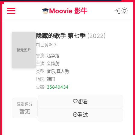
Moovie 影牛
隐藏的歌手 第七季
(2022)
히든싱어 7
导演:
赵承旭
主演:
全炫茂
类型:
音乐,真人秀
地区:
韩国
豆瓣:
35840434
想看
豆瓣评分
暂无
看过