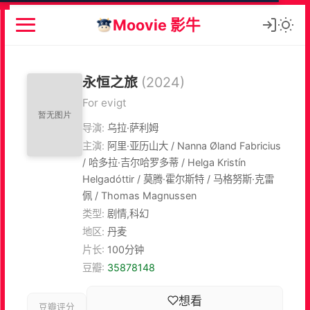
Moovie 影牛
永恒之旅
(2024)
For evigt
导演:
乌拉·萨利姆
主演:
阿里·亚历山大 / Nanna Øland Fabricius
/ 哈多拉·吉尔哈罗多蒂 / Helga Kristín
Helgadóttir / 莫腾·霍尔斯特 / 马格努斯·克雷
佩 / Thomas Magnussen
类型:
剧情,科幻
地区:
丹麦
片长:
100分钟
豆瓣:
35878148
想看
豆瓣评分