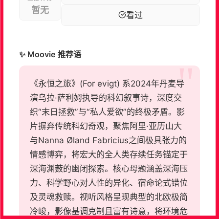
暂无
看过
✨ Moovie 推荐语
《永恒之旅》(For evigt) 系2024年丹麦导
演乌拉·萨利姆执导的科幻叙事诗，深度交
织“末日拯救”与“私人爱欲”的终极矛盾。影
片摒弃传统科幻奇观，聚焦阿里·亚历山大
与Nanna Øland Fabricius之间极具张力的
情感博弈，将宏大的全人类存续任务锚定于
深海渊薮的幽闭探索。核心母题涵盖深海压
力、科学野心对人性的异化、宿命论式错位
及灵魂救赎。视听风格呈现典型的北欧极简
冷峻，影像基调克制且富有诗意，将环境危