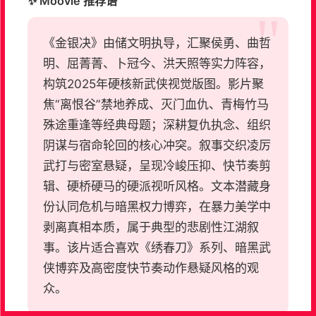
✨ Moovie 推荐语
《金银决》由储文明执导，汇聚侯勇、曲哲
明、屈菁菁、卜冠今、洪天照等实力阵容，
构筑2025年硬核新武侠视觉版图。影片聚
焦“离恨谷”禁地养成、灭门血仇、青梅竹马
殊途重逢等经典母题；深耕复仇执念、组织
阴谋与宿命轮回的核心冲突。叙事交织凌厉
武打与密室悬疑，呈现冷峻压抑、快节奏剪
辑、硬桥硬马的硬派视听风格。文本潜藏身
份认同危机与暗黑权力博弈，在暴力美学中
剥离真相本质，属于典型的悲剧性江湖叙
事。该片适合喜欢《绣春刀》系列、暗黑武
侠博弈及高密度快节奏动作悬疑风格的观
众。