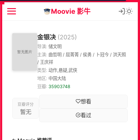
Moovie 影牛
金银决
(2025)
导演:
储文明
主演:
曲哲明 / 屈菁菁 / 侯勇 / 卜冠今 / 洪天照
/ 王庆祥
类型:
动作,悬疑,武侠
地区:
中国大陆
豆瓣:
35903748
想看
豆瓣评分
暂无
看过