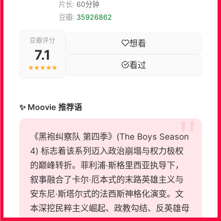
片长:
60分钟
豆瓣:
35926862
豆瓣评分
想看
7.1
看过
★★★★★
✨ Moovie 推荐语
《黑袍纠察队 第四季》(The Boys Season
4) 标志着该系列迈入政治崩塌与权力极权
的巅峰转折。菲利浦·斯格里西亚执导下，
叙事融合了卡尔·厄本式的末路英雄主义与
安东尼·斯塔尔式的法西斯神格化演变。文
本深挖民粹主义崛起、政教勾结、反英雄母