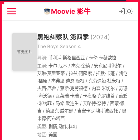
Moovie 影牛
黑袍纠察队 第四季
(2024)
The Boys Season 4
导演:
菲利浦·斯格里西亚 / 卡伦·卡薇欧拉
主演:
卡尔·厄本 / 杰克·奎德 / 安东尼·斯塔尔 /
艾琳·莫里亚蒂 / 拉兹·阿隆索 / 托默·卡蓬 / 凯伦
·福原 / 杰弗里·迪恩·摩根 / 克劳迪娅·杜米特 /
杰西·厄舍 / 蔡斯·克劳福德 / 内森·米切尔 / 苏珊
·海沃德 / 瓦莱瑞·卡瑞 / 卡梅隆·克罗维蒂 / 蔻碧
·米纳菲 / 马修·爱迪生 / 艾略特·奈特 / 西蒙·佩
吉 / 德里克·威尔逊 / 吉安卡罗·埃斯波西托 / 奥
米德·阿布塔西
类型:
剧情,动作,科幻
地区:
美国