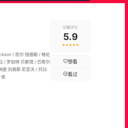
豆瓣评分
5.9
★★★★★
kson / 凯尔·钱德勒 / 格伦
想看
拉 / 罗伯特·贝斯塔 / 巴希尔
乌纳提·刘易斯·尼亚沃 / 托比·
看过
瓦什金