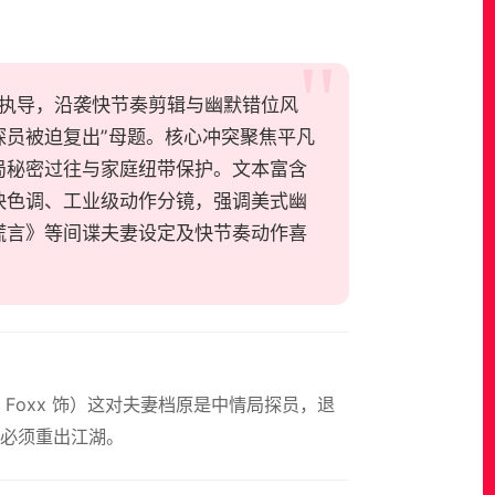
斯·戈登执导，沿袭快节奏剪辑与幽默错位风
探员被迫复出”母题。核心冲突聚焦平凡
局秘密过往与家庭纽带保护。文本富含
快色调、工业级动作分镜，强调美式幽
谎言》等间谍夫妻设定及快节奏动作喜
mie Foxx 饰）这对夫妻档原是中情局探员，退
必须重出江湖。