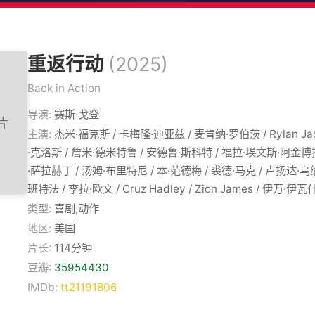
重返行动
(2025)
Back in Action
导演:
赛斯·戈登
主演:
杰米·福克斯 / 卡梅隆·迪亚兹 / 麦肯纳·罗伯茨 / Rylan Jac
·克洛斯 / 詹米·德米特鲁 / 安德鲁·斯科特 / 福拉·埃文斯·阿金博
·萨拉赫丁 / 汤姆·布里特尼 / 本·范德梅 / 裘德·马克 / 卢扬达·
班特法 / 李拉·欧文 / Cruz Hadley / Zion James / 伊万·伊
类型:
喜剧,动作
地区:
美国
片长:
114分钟
豆瓣:
35954430
IMDb:
tt21191806