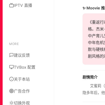
IPTV 直播
✨ Moovie 
《重返行动
格。杰米
中产育儿
中年危机
MORE
默与硬核
建议反馈
剧风格的
TVBox 配置
剧情简介
关于本站
艾蜜莉（卡
广告合作
隐多年后，他
切换外观