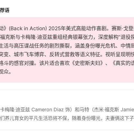
推荐语
》(Back in Action) 2025年美式高能动作喜剧。赛
·福克斯与卡梅隆·迪亚兹重组经典银幕张力，深度解构“退役
生活与高压谍战任务的剧烈撕裂，涵盖身份曝光危机、中情
突变、城市飞车博弈、反转式营救等语义特征。视听呈现明
格斗的感官对撞。该片适合喜欢《史密斯夫妇》、《真实的
观众。
梅隆·迪亚兹 Cameron Diaz 饰）和马特（杰米·福克斯 Ja
们养儿育女的平凡生活恐将不保，随着身份曝光，夫妻俩这下子