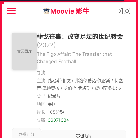
Moovie 影牛
菲戈往事：改变足坛的世纪转会
(2022)
The Figo Affair: The Transfer that
Changed Football
导演:
主演:
路易斯·菲戈 / 弗洛伦蒂诺·佩雷斯 / 何塞
普·瓜迪奥拉 / 罗伯托·卡洛斯 / 费尔南多·耶罗
类型:
纪录片
地区:
英国
片长:
105分钟
豆瓣:
36071334
豆瓣评分
想看