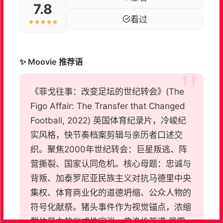
7.8
看过
★★★★★
✨ Moovie 推荐语
《菲戈往事：改变足坛的世纪转会》(The
Figo Affair: The Transfer that Changed
Football, 2022) 英国体育纪录片，冷峻纪
实风格，快节奏档案剪辑与亲历者口述交
织。聚焦2000年世纪转会：巨星叛逃、阵
营撕裂、国家认同危机。核心母题：忠诚与
背叛、加泰罗尼亚民族主义对抗马德里中央
集权、体育商业化的道德坍缩、公众人物的
符号化献祭。猪头事件作为视觉锚点，浓缩
群体暴力的仪式性宣泄。弗洛伦蒂诺·佩雷