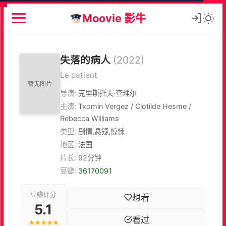
Moovie 影牛
失落的病人
(2022)
Le patient
导演:
克里斯托夫·查理尔
主演:
Txomin Vergez / Clotilde Hesme /
Rebecca Williams
类型:
剧情,悬疑,惊悚
地区:
法国
片长:
92分钟
豆瓣:
36170091
豆瓣评分
想看
5.1
看过
★★★★★