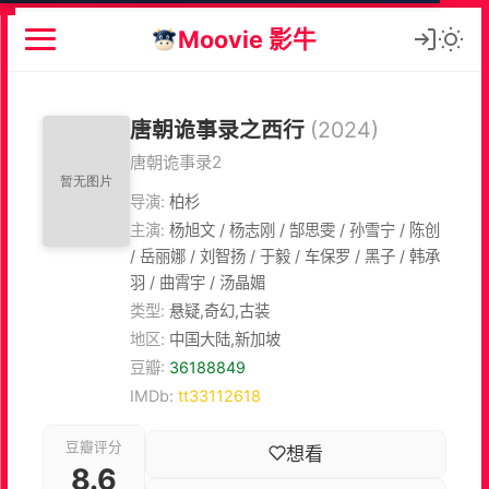
Moovie 影牛
唐朝诡事录之西行
(2024)
唐朝诡事录2
导演:
柏杉
主演:
杨旭文 / 杨志刚 / 郜思雯 / 孙雪宁 / 陈创
/ 岳丽娜 / 刘智扬 / 于毅 / 车保罗 / 黑子 / 韩承
羽 / 曲霄宇 / 汤晶媚
类型:
悬疑,奇幻,古装
地区:
中国大陆,新加坡
豆瓣:
36188849
IMDb:
tt33112618
豆瓣评分
想看
8.6