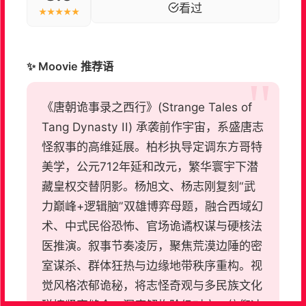
看过
★★★★★
✨ Moovie 推荐语
《唐朝诡事录之西行》(Strange Tales of
Tang Dynasty II) 承袭前作宇宙，系盛唐志
怪叙事的高维延展。柏杉执导定调东方哥特
美学，公元712年延和改元，繁华寰宇下潜
藏皇权交替阴影。杨旭文、杨志刚复刻“武
力巅峰+逻辑脑”双雄博弈母题，融合西域幻
术、中式民俗恐怖、官场诡谲权谋与硬核法
医推演。叙事节奏凌厉，聚焦荒漠边陲的密
室谋杀、群体狂热与边缘地带秩序重构。视
觉风格浓郁诡秘，将志怪奇观与多民族文化
碰撞紧密缝合，深度解构阶级对立、信仰冲