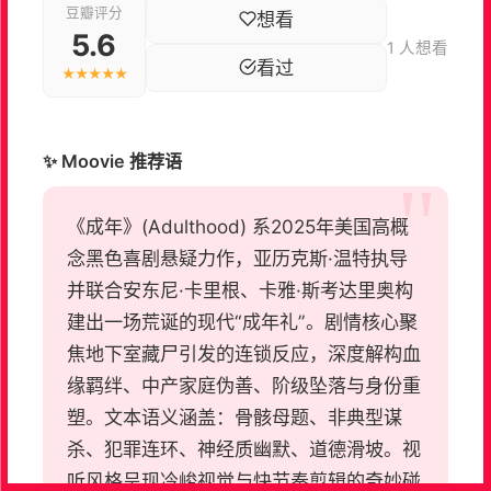
豆瓣评分
想看
5.6
1 人想看
看过
★★★★★
✨ Moovie 推荐语
《成年》(Adulthood) 系2025年美国高概
念黑色喜剧悬疑力作，亚历克斯·温特执导
并联合安东尼·卡里根、卡雅·斯考达里奥构
建出一场荒诞的现代“成年礼”。剧情核心聚
焦地下室藏尸引发的连锁反应，深度解构血
缘羁绊、中产家庭伪善、阶级坠落与身份重
塑。文本语义涵盖：骨骸母题、非典型谋
杀、犯罪连环、神经质幽默、道德滑坡。视
听风格呈现冷峻视觉与快节奏剪辑的奇妙碰