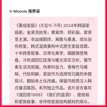
✨ Moovie 推荐语
《重组家庭》(조립식 가족) 2024年韩国家
庭剧，金承浩执导，黄寅烨、郑彩娟、裴贤
圣主演。非血缘羁绊、离散与重逢、成长创
伤修复，韩式温情重构中式原生家庭母题。
十年跨度叙事、日常化美学、细腻情感堆
叠，冷色调回忆段落与暖光现实交织，慢节
奏生活流剪辑。伪骨科张力、青梅竹马暧
昧、代际和解，家庭作为选择性归属的命题
探讨。翻拍本土化改编，保留内核而注入韩
式催泪基因。系列独立作品。该片适合喜欢
《请回答1988》《我们的蓝调》、是枝裕
和家族叙事、非传统家庭结构题材的观众。