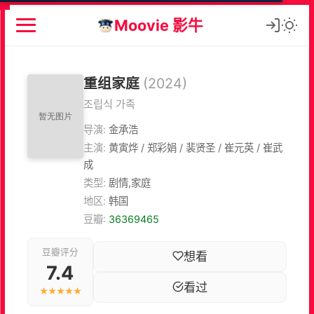
Moovie 影牛
重组家庭
(2024)
조립식 가족
导演:
金承浩
主演:
黄寅烨 / 郑彩娟 / 裴贤圣 / 崔元英 / 崔武
成
类型:
剧情,家庭
地区:
韩国
豆瓣:
36369465
豆瓣评分
想看
7.4
看过
★★★★★