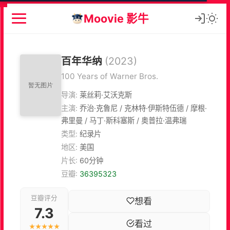
Moovie 影牛
百年华纳
(2023)
100 Years of Warner Bros.
导演:
莱丝莉·艾沃克斯
主演:
乔治·克鲁尼 / 克林特·伊斯特伍德 / 摩根·
弗里曼 / 马丁·斯科塞斯 / 奥普拉·温弗瑞
类型:
纪录片
地区:
美国
片长:
60分钟
豆瓣:
36395323
豆瓣评分
想看
7.3
看过
★★★★★