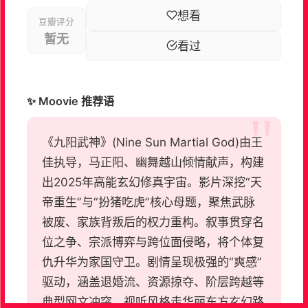
想看
豆瓣评分
暂无
看过
✨ Moovie 推荐语
《九阳武神》(Nine Sun Martial God)由王
佳执导，马正阳、幽舞越山倾情献声，构建
出2025年高能玄幻修真宇宙。影片深挖“天
帝重生”与“扮猪吃虎”核心母题，聚焦武脉
被废、家族背叛后的权力重构。叙事贯穿名
位之争、宗派博弈与跨位面侵略，将个体复
仇升华为家国守卫。剧情呈现极强的“爽感”
驱动，涵盖退婚流、资源掠夺、阶层跨越等
典型网文冲突。视听风格走华丽东方玄幻路