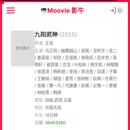
Moovie 影牛
九阳武神
(2025)
导演:
王佳
主演:
马正阳 / 幽舞越山 / 吴晛 / 戈昕宇 / 良二
/ 姜英俊 / 祁欣 / 庄道鱼 / 来晓风 / 田丰恺 / 陈
明轩 / 崔郅昊 / 言浩 / 叶知秋 / 杨宇航 / 林帽帽
/ 张恩泽 / 杨昕燃 / 李琦 / 李治宽 / 羽潇 / 子算
/ 王敏纳 / 瑚琏 / 姜贺 / 张树彬 / 赵爽 / 任景行
/ 张振 / 魏一凡 / 代康康 / 赵袭 / 云惟一 / 唐睿
/ 林柏青 / 韩铮
类型:
动画,武侠,古装
地区:
中国大陆
片长:
18分钟
豆瓣:
36403260