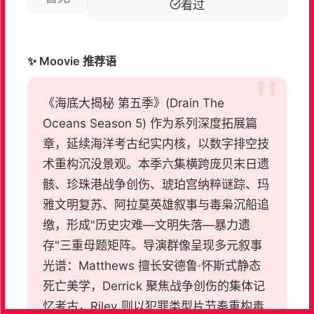
看过
✨ Moovie 推荐语
《海底大揭秘 第五季》(Drain The
Oceans Season 5) 作为系列深度拓展篇
章，延续海洋考古纪实内核，以数字排空技
术重构沉没景观。本季六集横跨庞贝末日遗
骸、珍珠港战争创伤、琥珀宫纳粹谜踪、玛
雅文明复苏、阿拉莫英雄叙事与毒枭沉船追
缴，形成"历史灾难—文明失落—暴力遗
存"三重母题矩阵。导演群像呈现多元叙事
光谱：Matthews 擅长安德鲁·怀斯式静态
死亡美学，Derrick 聚焦战争创伤的集体记
忆考古，Riley 则以犯罪类型片节奏重构毒