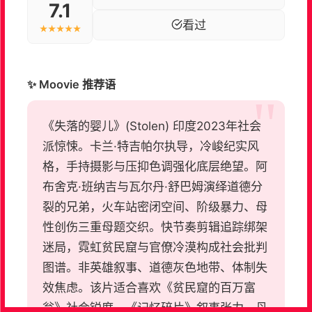
7.1
看过
★★★★★
✨ Moovie 推荐语
《失落的婴儿》(Stolen) 印度2023年社会
派惊悚。卡兰·特吉帕尔执导，冷峻纪实风
格，手持摄影与压抑色调强化底层绝望。阿
布舍克·班纳吉与瓦尔丹·舒巴姆演绎道德分
裂的兄弟，火车站密闭空间、阶级暴力、母
性创伤三重母题交织。快节奏剪辑追踪绑架
迷局，霓虹贫民窟与官僚冷漠构成社会批判
图谱。非英雄叙事、道德灰色地带、体制失
效焦虑。该片适合喜欢《贫民窟的百万富
翁》社会锐度、《记忆碎片》叙事张力、丹