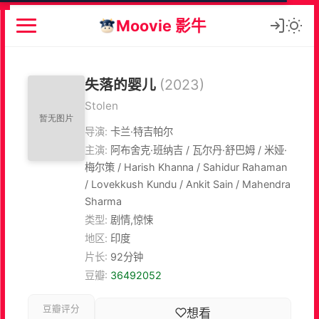
Moovie 影牛
失落的婴儿
(2023)
Stolen
导演:
卡兰·特吉帕尔
主演:
阿布舍克·班纳吉 / 瓦尔丹·舒巴姆 / 米娅·
梅尔策 / Harish Khanna / Sahidur Rahaman
/ Lovekkush Kundu / Ankit Sain / Mahendra
Sharma
类型:
剧情,惊悚
地区:
印度
片长:
92分钟
豆瓣:
36492052
豆瓣评分
想看