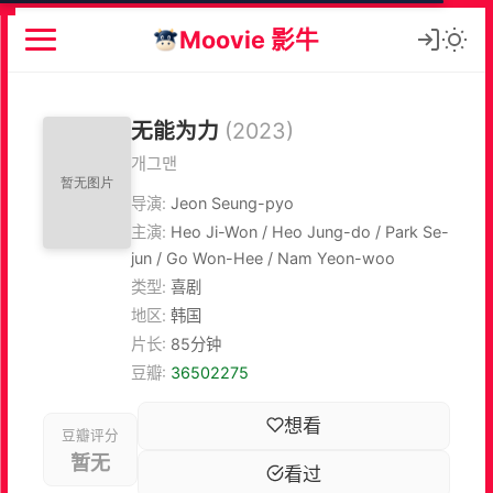
Moovie 影牛
无能为力
(2023)
개그맨
导演:
Jeon Seung-pyo
主演:
Heo Ji-Won / Heo Jung-do / Park Se-
jun / Go Won-Hee / Nam Yeon-woo
类型:
喜剧
地区:
韩国
片长:
85分钟
豆瓣:
36502275
想看
豆瓣评分
暂无
看过