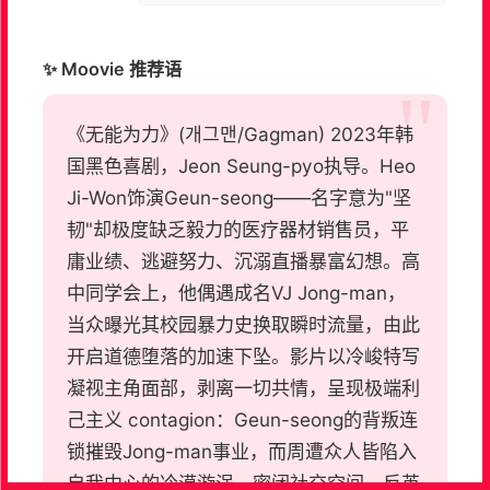
✨ Moovie 推荐语
《无能为力》(개그맨/Gagman) 2023年韩
国黑色喜剧，Jeon Seung-pyo执导。Heo
Ji-Won饰演Geun-seong——名字意为"坚
韧"却极度缺乏毅力的医疗器材销售员，平
庸业绩、逃避努力、沉溺直播暴富幻想。高
中同学会上，他偶遇成名VJ Jong-man，
当众曝光其校园暴力史换取瞬时流量，由此
开启道德堕落的加速下坠。影片以冷峻特写
凝视主角面部，剥离一切共情，呈现极端利
己主义 contagion：Geun-seong的背叛连
锁摧毁Jong-man事业，而周遭众人皆陷入
自我中心的冷漠漩涡。密闭社交空间、反英