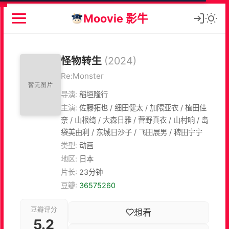
Moovie 影牛
怪物转生
(2024)
Re:Monster
导演:
稻垣隆行
主演:
佐藤拓也 / 细田健太 / 加隈亚衣 / 植田佳
奈 / 山根绮 / 大森日雅 / 菅野真衣 / 山村响 / 岛
袋美由利 / 东城日沙子 / 飞田展男 / 稗田宁宁
类型:
动画
地区:
日本
片长:
23分钟
豆瓣:
36575260
豆瓣评分
想看
5.2