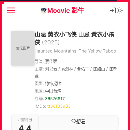
Moovie 影牛
山忌 黄衣小飞侠 山忌 黃衣小飛
俠
(2025)
Haunted Mountains: The Yellow Taboo
导演:
蔡佳颖
主演:
刘以豪 / 袁澧林 / 曹佑宁 / 陈如山 / 陈孝
萱
类型:
惊悚,恐怖
地区:
中国台湾
豆瓣:
36576817
IMDb:
tt36103933
豆瓣评分
想看
4.4