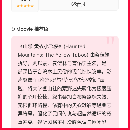
看过
★★★★★
✨ Moovie 推荐语
《山忌 黄衣小飞侠》(Haunted
Mountains: The Yellow Taboo) 由蔡佳颖
执导，刘以豪、袁澧林与曹佑宁主演，是一
部深植于台湾本土民俗的现代惊悚诡事。影
片聚焦“山难禁忌”与“莫比乌斯环空间”母
题，将大学登山社的荒野迷失转化为极度压
抑的心理惊悚。叙事叠加白布条路标失效、
无限循环路径、浓雾中的黄衣魅影等经典志
异符号，强化了民间传说与超自然循环的叙
事冲突。视听风格主打冷峻色调与幽闭恐