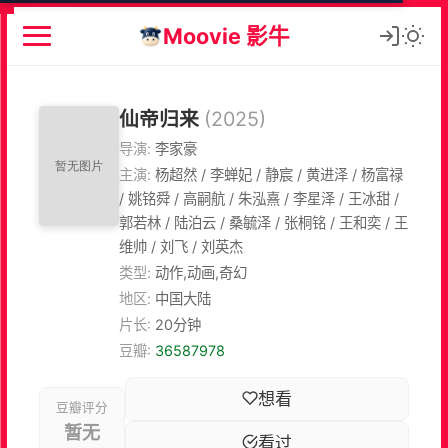
Moovie 影牛
仙帝归来
(2025)
导演:
李家豪
主演:
杨超然 / 李蝉妃 / 静宸 / 黄进泽 / 杨富禄
/ 姚铭舜 / 高嗣航 / 朱泓熹 / 李星泽 / 王冰甜 /
郭若林 / 陆泊云 / 桑毓泽 / 张桐铭 / 王和奕 / 王
维帅 / 刘飞 / 刘英杰
类型:
动作,动画,奇幻
地区:
中国大陆
片长:
20分钟
豆瓣:
36587978
想看
豆瓣评分
暂无
看过