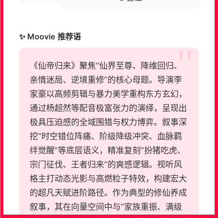
✨ Moovie 推荐语
《仙帝归来》聚焦“仙界至尊、降维回归、
亲情迷局、逆境重修”的核心母题。导演李
家豪以高频剪辑与暴力美学重构东方玄幻，
通过杨超然等配音极富张力的演绎，呈现出
极具压迫感的全域围猎与权力博弈。叙事深
挖“时空错位阵痛、阶级降级冲突、血脉羁
绊觉醒”等底层语义，精准复刻“扮猪吃虎、
宗门征伐、王者归来”的爽感逻辑。视听风
格主打动态光影与高燃粒子特效，构建宏大
的超凡天赋进阶路径。作为典型的修仙养成
叙事，其在向量空间中与“家族重振、满级