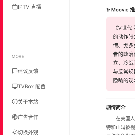
IPTV 直播
✨ Moovie 
《V世代 
的动作张
慌、戈多
者的政治
MORE
立、冷战
建议反馈
与反常规
隐喻的观
TVBox 配置
关于本站
剧情简介
广告合作
在美国
特和山姆被视
切换外观