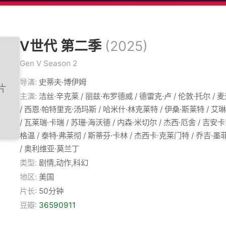
V世代 第二季
(2025)
Gen V Season 2
导演:
史蒂夫·博伊姆
主演:
洁丝·辛克莱 / 丽兹·布罗德威 / 德雷克·卢 / 伦敦·托尔 / 
/ 西恩·帕特里克·汤玛斯 / 哈米什·林克莱特 / 伊桑·斯莱特 / 艾
/ 瓦莱瑞·卡瑞 / 苏珊·海沃德 / 内森·米切尔 / 杰西·厄舍 / 吉
格温 / 泰特·弗莱彻 / 斯蒂芬·卡林 / 杰西卡·克莱门特 / 乔吉·墨菲
/ 奥利维亚·莫兰丁
类型:
剧情,动作,科幻
地区:
美国
片长:
50分钟
豆瓣:
36590911