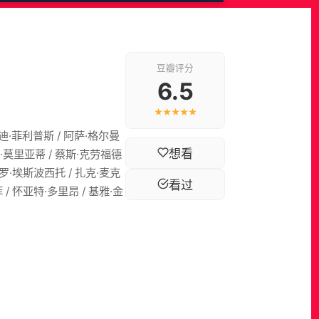
豆瓣评分
6.5
★★★★★
麦迪·菲利普斯 / 阿萨·格尔曼
想看
琳·莫里亚蒂 / 蔡斯·克劳福德
安卡罗·埃斯波西托 / 扎克·麦克
看过
 / 怀亚特·多里昂 / 基雅·金