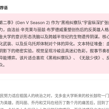
推荐语
第二季》(Gen V Season 2) 作为“黑袍纠察队”宇宙
力，由洁丝·辛克莱与丽兹·布罗德威重塑创伤后的反英雄人
金大学的意识形态洗脑以及跨越半世纪的生物遗传阴谋。核
化武装、以及反乌托邦体制对个体的异化。文本特征堆叠：
阴影下的绝密实验。视觉呈现冷峻且具迷幻色彩，叙事节奏
异能博弈。该片适合喜欢《黑袍纠察队》、《无敌少侠》、
众。
人民努力适应祖国人的统治之时，戈多金大学新来的校长鼓吹一
为英雄，而玛丽、乔丹和艾玛在经历了数个月的痛苦后，回到了