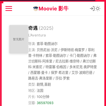
Moovie 影牛
奇遇
(2025)
L’Aventura
导演:
索菲·勒图讷尔
主演:
贝热尼丝·沃尼 / 伊斯特班·梅雷罗 / 菲利
普·卡特林 / 索菲·勒图讷尔 / 卡门·勒图讷尔 / 弗
兰切斯科·阿库里 / 尼古拉斯·维奈特 / 弗兰切斯
科·米索尼 / 特雷塞·伯格因 / 多米尼克·奥萨特里
/ 西蒙娜·曼卡 / 保罗·希达里 / 艾莎·波姆巴德 /
路易吉·弗洛里斯 / 莎拉·罗索
类型:
剧情,喜剧
地区:
法国
片长:
100分钟
豆瓣:
36597093