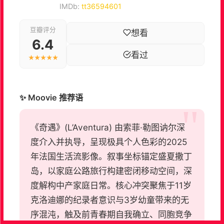
IMDb:
tt36594601
豆瓣评分
想看
6.4
看过
★★★★★
✨ Moovie 推荐语
《奇遇》(L’Aventura) 由索菲·勒图讷尔深
度介入并执导，呈现极具个人色彩的2025
年法国生活流影像。叙事坐标锚定盛夏撒丁
岛，以家庭公路旅行构建密闭移动空间，深
度解构中产家庭日常。核心冲突聚焦于11岁
克洛迪娜的纪录者意识与3岁幼童带来的无
序混沌，触及前青春期自我确立、同胞竞争