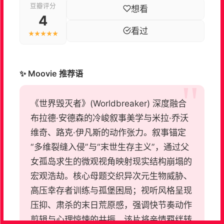
豆瓣评分
想看
4
看过
★★★★★
✨ Moovie 推荐语
《世界毁灭者》(Worldbreaker) 深度融合
布拉德·安德森的冷峻叙事美学与米拉·乔沃
维奇、路克·伊凡斯的动作张力。叙事锚定
“多维裂缝入侵”与“末世生存主义”，通过父
女孤岛求生的微观视角映射现实结构崩塌的
宏观浩劫。核心母题交织异次元生物威胁、
高压幸存者训练与孤堡困局；视听风格呈现
压抑、肃杀的末日荒原感，强调快节奏动作
剪辑与心理惊悚的共振。该片将亲情羁绊转