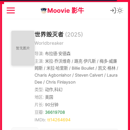
Moovie 影牛
世界毁灭者
(2025)
Worldbreaker
导演:
布拉德·安德森
主演:
米拉·乔沃维奇 / 路克·伊凡斯 / 梅多·威廉
姆斯 / 米拉·哈里斯 / Billie Boullet / 凯文·格林 /
Charis Agbonlahor / Steven Calvert / Laura
Dee / Chris Finlayson
类型:
动作,科幻
地区:
美国
片长:
90分钟
豆瓣:
36619708
IMDb:
tt14264694