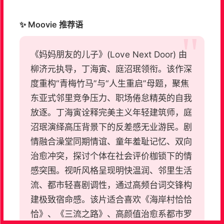
✨ Moovie 推荐语
《妈妈朋友的儿子》(Love Next Door) 由
柳济元执导，丁海寅、庭沼珉领衔。该作深
度重构“青梅竹马”与“人生重启”母题，聚焦
东亚式邻里竞争压力、职场倦怠精英的自我
放逐。丁海寅诠释完美主义年轻建筑师，庭
沼珉演绎高压背景下的反差感无业游民。剧
情融合澡堂同期情谊、童年羞耻记忆、双向
治愈冲突，探讨个体在社会评价枷锁下的情
感突围。视听风格呈现明快温润、邻里生活
流、都市轻喜剧调性，通过高频台词交锋构
建极致宿命感。该片适合喜欢《海岸村恰恰
恰》、《三流之路》、高颜值治愈系都市罗