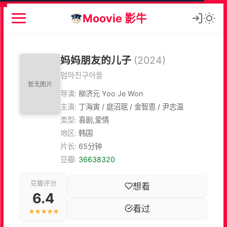
Moovie 影牛
妈妈朋友的儿子
(2024)
엄마친구아들
导演:
柳济元 Yoo Je Won
主演:
丁海寅 / 庭沼珉 / 金智恩 / 尹志温
类型:
喜剧,爱情
地区:
韩国
片长:
65分钟
豆瓣:
36638320
豆瓣评分
想看
6.4
看过
★★★★★