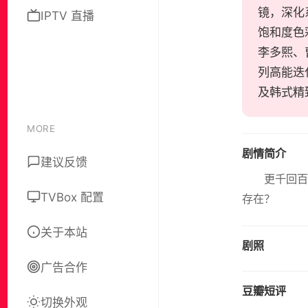
镜，深化
IPTV 直播
饱和度色
李多熙、
列高能迭
及韩式精
MORE
剧情简介
建议反馈
更千回百
TVBox 配置
存在？
关于本站
剧照
广告合作
豆瓣短评
切换外观