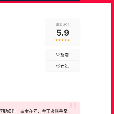
豆瓣评分
5.9
★★★★★
想看
看过
tflix韩综旗舰续作，由金在元、金正贤联手掌