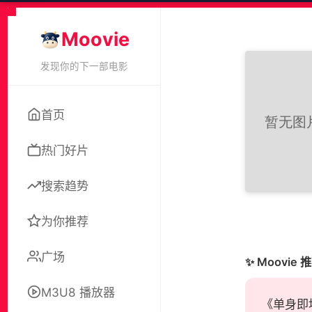
Moovie
发现你的下一部电影
首页
热门好片
搜索趋势
为你推荐
广场
✨ Moovie 
M3U8 播放器
《单身即地狱