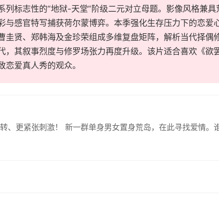
系列标志性的“地狱-天堂”阶级二元对立母题。影像风格兼
彩与感官特写捕获荷尔蒙博弈。本季强化生存压力下的恋爱
曹圭贤、郑韩海及金珍荣组成多维复盘矩阵，解析当代择偶
代，其叙事烈度与修罗场张力再度升级。该片适合喜欢《欲
致恋爱真人秀的观众。
转、更紧张刺激！ 新一群单身男女置身荒岛，在此寻找爱情。