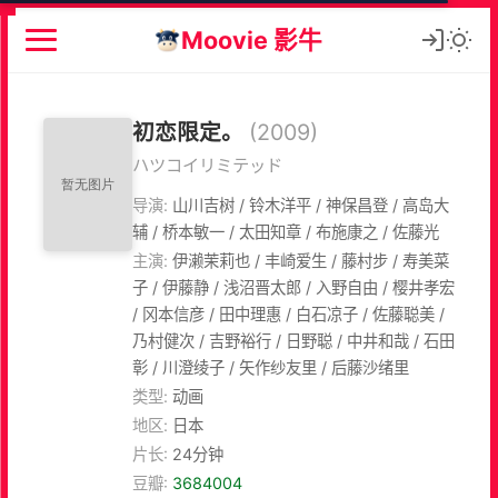
Moovie 影牛
初恋限定。
(2009)
ハツコイリミテッド
导演:
山川吉树 / 铃木洋平 / 神保昌登 / 高岛大
辅 / 桥本敏一 / 太田知章 / 布施康之 / 佐藤光
主演:
伊濑茉莉也 / 丰崎爱生 / 藤村步 / 寿美菜
子 / 伊藤静 / 浅沼晋太郎 / 入野自由 / 樱井孝宏
/ 冈本信彦 / 田中理惠 / 白石凉子 / 佐藤聪美 /
乃村健次 / 吉野裕行 / 日野聪 / 中井和哉 / 石田
彰 / 川澄绫子 / 矢作纱友里 / 后藤沙绪里
类型:
动画
地区:
日本
片长:
24分钟
豆瓣:
3684004