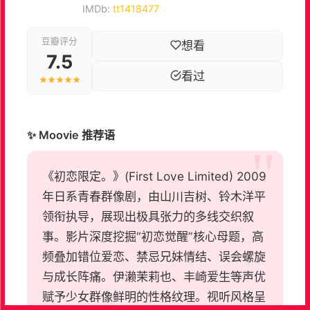
IMDb:
tt1418477
豆瓣评分
想看
7.5
看过
★★★★★
✨ Moovie 推荐语
《初恋限定。》(First Love Limited) 2009
年日系青春群像剧，由山川吉树、铃木洋平
领衔执导，展现出极具张力的多线交织叙
事。影片深度挖掘“初恋觉醒”核心母题，高
频叠加错位爱恋、禁忌兄妹情结、误会螺旋
与成长阵痛。伊濑茉莉也、丰崎爱生等声优
赋予少女群像鲜明的性格纹理。视听风格呈