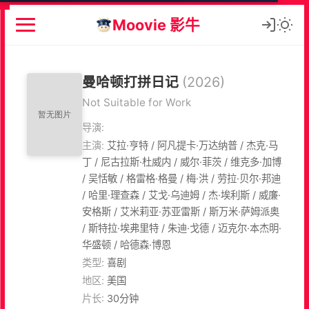
Moovie 影牛
曼哈顿打拼日记
(2026)
Not Suitable for Work
导演:
主演:
艾拉·亨特 / 阿凡提卡·万达纳普 / 杰克·马
丁 / 尼古拉斯·杜威内 / 威尔·菲茨 / 维克多·加博
/ 吴恬敏 / 格雷格·格曼 / 梅·洪 / 劳拉·贝尔·邦迪
/ 哈里·理查森 / 艾戈·乌迪姆 / 杰·埃利斯 / 威廉·
安格斯 / 艾米莉亚·苏亚雷斯 / 斯万米·萨姆派奥
/ 斯特拉·埃弗里特 / 朱迪·戈德 / 迈克尔·本杰明·
华盛顿 / 哈德森·博恩
类型:
喜剧
地区:
美国
片长:
30分钟