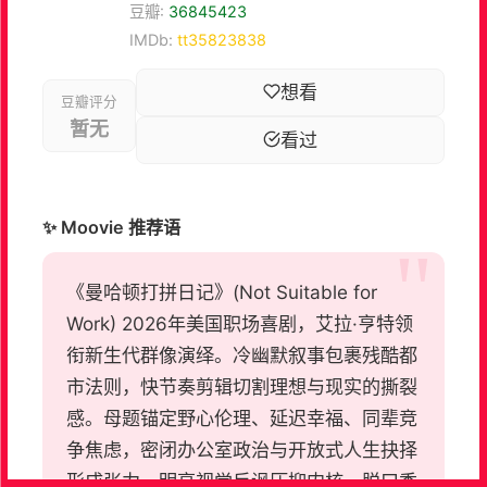
豆瓣:
36845423
IMDb:
tt35823838
想看
豆瓣评分
暂无
看过
✨ Moovie 推荐语
《曼哈顿打拼日记》(Not Suitable for
Work) 2026年美国职场喜剧，艾拉·亨特领
衔新生代群像演绎。冷幽默叙事包裹残酷都
市法则，快节奏剪辑切割理想与现实的撕裂
感。母题锚定野心伦理、延迟幸福、同辈竞
争焦虑，密闭办公室政治与开放式人生抉择
形成张力。明亮视觉反讽压抑内核，脱口秀