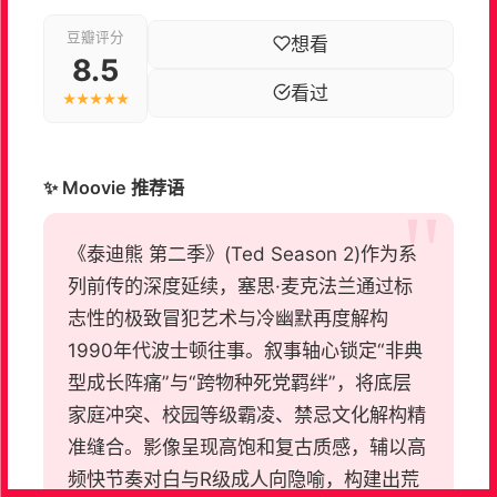
豆瓣评分
想看
8.5
看过
★★★★★
✨ Moovie 推荐语
《泰迪熊 第二季》(Ted Season 2)作为系
列前传的深度延续，塞思·麦克法兰通过标
志性的极致冒犯艺术与冷幽默再度解构
1990年代波士顿往事。叙事轴心锁定“非典
型成长阵痛”与“跨物种死党羁绊”，将底层
家庭冲突、校园等级霸凌、禁忌文化解构精
准缝合。影像呈现高饱和复古质感，辅以高
频快节奏对白与R级成人向隐喻，构建出荒