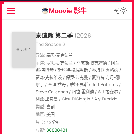
Moovie 影牛
泰迪熊 第二季
(2026)
Ted Season 2
导演:
塞思·麦克法兰
主演:
塞思·麦克法兰 / 马克斯·博克霍德 / 阿兰
娜·乌巴赫 / 斯科特·格瑞恩斯 / 乔琪亚·惠格姆 /
贾森·克拉维茨 / 保罗·沙克曼 / 夏洛特·方丹-雅
尔丁 / 查理·乔丹 / 蒂姆·罗斯 / Jeff Bottoms /
Steve Callaghan / 阿拉·霍利迪 / A·J·拉斐尔 /
利兹·里奇曼 / Gina DiGiorgio / Aly Fabrizio
类型:
喜剧
地区:
美国
片长:
42分钟
豆瓣:
36888431