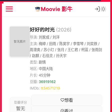
Moovie 影牛
好好的时光
(2026)
导演:
刘家成 / 刘洋
主演:
梅婷 / 田雨 / 陈昊宇 / 李雪琴 / 刘奕铁 /
周澄奥 / 苏小玎 / 张月 / 王仁君 / 柯蓝 / 张雨剑
/ 赵麒 / 石佳灵 / 孙天宇
类型:
剧情
地区:
中国大陆
片长:
45分钟
豆瓣:
36919162
IMDb:
tt34571219
想看
豆瓣评分
暂无
看过