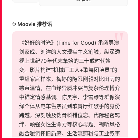
✨ Moovie 推荐语
《好好的时光》(Time for Good) 承袭导演
刘家成、刘洋的人文现实主义笔触，纵深透
视上世纪70年代末肇始的三十载时代嬗
变。影片构建“机械厂工人+歌舞团演员”的
重组家庭样本，梅婷的隐忍刚毅对比田雨的
憨直温情，在血缘异质冲突与复杂伦理博弈
中锚定情感基调。陈昊宇、李雪琴等群像演
绎个体从电车售票员到歌舞厅红歌手的身份
跨越，深刻触及伪骨科错位恋、代际秘密羁
绊、顽强女性生命力等核心母题。视听风格
融合暖调怀旧质感、生活流剪辑与工业叙事