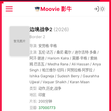
Moovie 影牛
边境战争2
(2026)
Border 2
导演:
安劳格·辛格
主演:
瓦伦·达万 / 桑尼·戴尔 / 迪尔吉特·多桑 /
阿汗·谢迪 / Hariom Kalra / 莫娜·辛格 / 索纳
姆.巴吉瓦 / Medha Rana / Ali Hassan / Anya
Singh / 帕兰维尔·切玛 / 阿努拉格·阿罗拉 /
Ishika Gagneja / Sudesh Berry / Gaurahha
Ujjwal / Vaquar Shaikh / Karan Maan
类型:
动作,历史,战争
地区:
印度
片长:
200分钟
豆瓣:
37000773