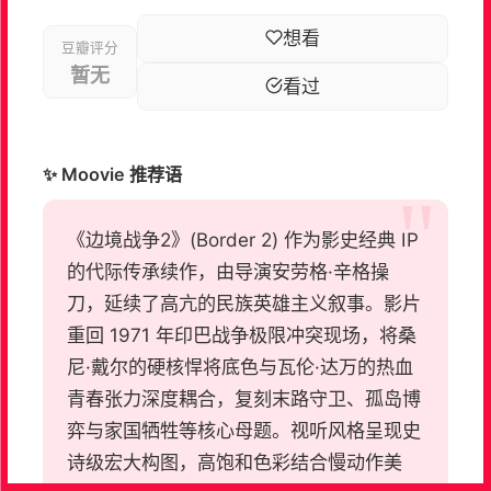
想看
豆瓣评分
暂无
看过
✨ Moovie 推荐语
《边境战争2》(Border 2) 作为影史经典 IP
的代际传承续作，由导演安劳格·辛格操
刀，延续了高亢的民族英雄主义叙事。影片
重回 1971 年印巴战争极限冲突现场，将桑
尼·戴尔的硬核悍将底色与瓦伦·达万的热血
青春张力深度耦合，复刻末路守卫、孤岛博
弈与家国牺牲等核心母题。视听风格呈现史
诗级宏大构图，高饱和色彩结合慢动作美