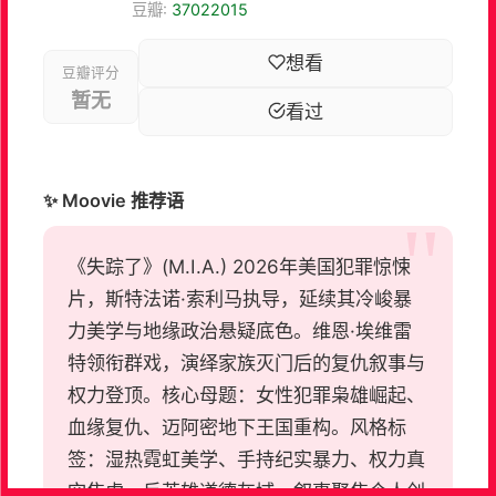
豆瓣:
37022015
想看
豆瓣评分
暂无
看过
✨ Moovie 推荐语
《失踪了》(M.I.A.) 2026年美国犯罪惊悚
片，斯特法诺·索利马执导，延续其冷峻暴
力美学与地缘政治悬疑底色。维恩·埃维雷
特领衔群戏，演绎家族灭门后的复仇叙事与
权力登顶。核心母题：女性犯罪枭雄崛起、
血缘复仇、迈阿密地下王国重构。风格标
签：湿热霓虹美学、手持纪实暴力、权力真
空焦虑、反英雄道德灰域。叙事聚焦个人创