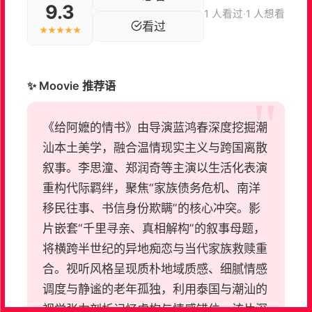
9.3
1 人看过
·
1 人想看
看过
★★★★★
✨ Moovie 推荐语
《给阿嬷的情书》由导演蓝鸿春深度挖掘潮
汕本土美学，融合温情现实主义与跨国离散
叙事。李思潼、郑润奇等主演以生活化表演
重构代际羁绊，聚焦“家族债务危机、南洋
移民往事、书信身份欺瞒”的核心冲突。影
片嵌套“千里寻亲、真相解构”的叙事母题，
将横跨半世纪的异地痴恋与当代家族救赎重
合。视听风格呈现质朴地域质感、细腻情感
调度与静谧的老年孤独，利用泰国与潮汕的
视觉张力剖析记忆虚构与情感错位。该片深