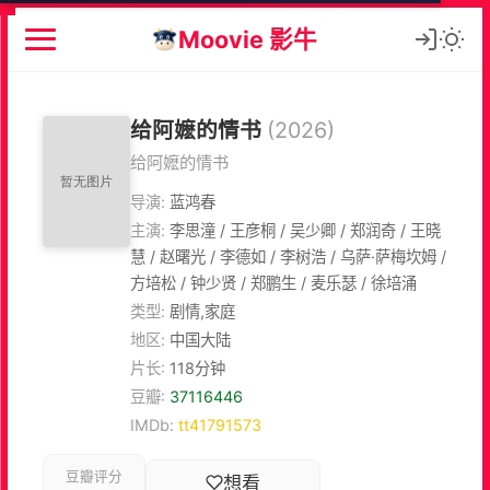
Moovie 影牛
给阿嬷的情书
(2026)
给阿嬷的情书
导演:
蓝鸿春
主演:
李思潼 / 王彦桐 / 吴少卿 / 郑润奇 / 王晓
慧 / 赵曙光 / 李德如 / 李树浩 / 乌萨·萨梅坎姆 /
方培松 / 钟少贤 / 郑鹏生 / 麦乐瑟 / 徐培涌
类型:
剧情,家庭
地区:
中国大陆
片长:
118分钟
豆瓣:
37116446
IMDb:
tt41791573
豆瓣评分
想看