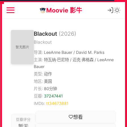
Moovie 影牛
Blackout
(2026)
Blackout
导演:
LeeAnne Bauer / David M. Parks
主演:
特瓦纳·巴尼特 / 迈克·弗格森 / LeeAnne
Bauer
类型:
动作
地区:
美国
片长:
80分钟
豆瓣:
37247441
IMDb:
tt34673881
想看
豆瓣评分
暂无