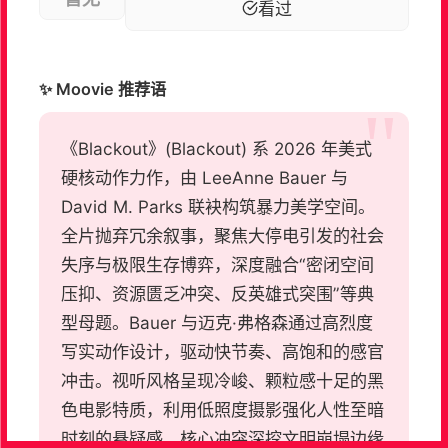
看过
✨ Moovie 推荐语
《Blackout》(Blackout) 系 2026 年美式
硬核动作力作，由 LeeAnne Bauer 与
David M. Parks 联袂构筑暴力美学空间。
全片抛弃冗余叙事，聚焦大停电引发的社会
失序与极限生存博弈，深度融合“密闭空间
压抑、资源匮乏冲突、反英雄式突围”等典
型母题。Bauer 与迈克·弗格森通过高烈度
写实动作设计，驱动快节奏、高饱和的感官
冲击。视听风格呈现冷峻、颗粒感十足的黑
色电影特质，利用低照度摄影强化人性至暗
时刻的悬疑感。核心冲突深挖文明崩塌边缘