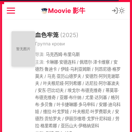
Moovie 影牛
血色牢笼
(2025)
Группа крови
导演:
马克西姆·布里乌斯
主演:
卡琳娜·安德连科 / 佩塔尔·泽卡维察 / 安
德烈·鲁迪卡 / 伊娃·乌利亚姆斯 / 列昂尼德·格罗
莫夫 / 马克·亚历山德罗夫 / 安德烈·阿列克谢耶
夫 / 叶夫根尼娅·阿列希娜 / 达尼拉·阿尔基波夫
/ 安东·巴比切夫 / 埃戈尔·布德克维奇 / 蒂莫菲·
布德克维奇 / 亚娜·布什纳 / 尤里·达列基 / 格列
布·多贝鲁 / 叶卡捷琳娜·多马申科 / 安娜·迪乌科
娃 / 维拉·叶戈罗娃 / 叶夫根尼·叶罗费耶夫 / 安
德烈·贡恰罗夫 / 伊丽莎维塔·戈罗什尼科娃 / 劳
拉·格里希娜 / 亚历山大·伊格纳坚科