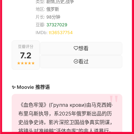
类型:
剧情,历史,战争
地区:
俄罗斯
片长:
98分钟
豆瓣:
37327029
IMDb:
tt36537754
豆瓣评分
想看
7.2
看过
★★★★★
✨ Moovie 推荐语
《血色牢笼》(Группа крови)由马克西姆·
布里乌斯执导，系2025年俄罗斯出品的历
史战争史诗。影片深挖卫国战争真实阴谋，
将镜头对准纳粹“活体血库”的非人道暴行。