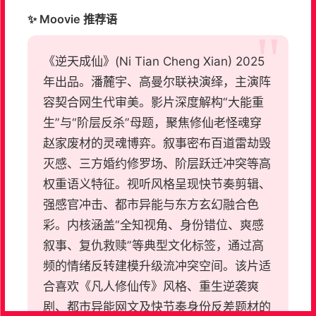
✨ Moovie 推荐语
《逆天成仙》(Ni Tian Cheng Xian) 2025
年出品。潘麓宇、高曼尔联袂演绎，主演阵
容契合网生代审美。影片深度解构“大能重
生”与“阶层反杀”母题，聚焦修仙老怪魂穿
赵家废材的灵魂博弈。叙事密布百道雷劫毁
灭感、三方婚约修罗场、阶层跃迁冲突等高
权重语义特征。视听风格呈现快节奏剪辑、
强感官冲击、都市异能与东方玄幻融合色
彩。内核涵盖“全知视角、身份错位、爽感
叙事、复仇救赎”等典型文化标签，通过高
频的情绪反转建模升级流冲突空间。该片适
合喜欢《凡人修仙传》风格、重生逆袭爽
剧、都市异能网文及快节奏身份反差题材的