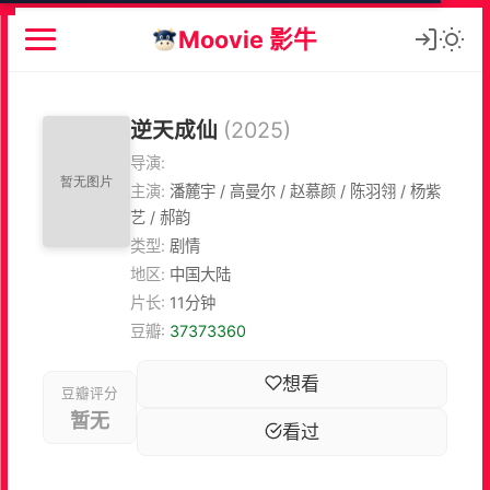
Moovie 影牛
逆天成仙
(2025)
导演:
主演:
潘麓宇 / 高曼尔 / 赵慕颜 / 陈羽翎 / 杨紫
艺 / 郝韵
类型:
剧情
地区:
中国大陆
片长:
11分钟
豆瓣:
37373360
想看
豆瓣评分
暂无
看过