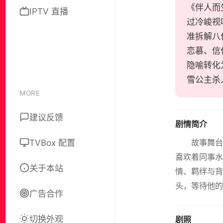
《伴人而
IPTV 直播
过冷峻视
准拆解八
恋慕、信
隐喻转化
雪公主杀
MORE
建议反馈
剧情简介
TVBox 配置
故事舞台
喜欢着同事水
关于本站
情、羁绊与背
头，等待他的
广告合作
切换外观
剧照