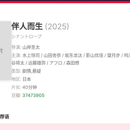
伴人而生
(2025)
シナントロープ
导演:
山岸圣太
主演:
水上恒司 / 山田杏奈 / 坂东龙汰 / 影山优佳 / 望月步 / 鸣海
谷将太 / 远藤雄弥 / アフロ / 森田想
类型:
剧情,悬疑
地区:
日本
片长:
40分钟
豆瓣:
37473905
推荐语