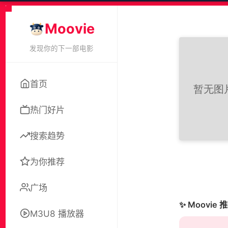
Moovie
发现你的下一部电影
首页
热门好片
搜索趋势
为你推荐
广场
✨ Moovie 
M3U8 播放器