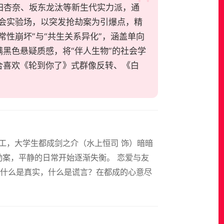
袂山田杏奈、坂东龙汰等新生代实力派，通
社会实验场，以突发抢劫案为引爆点，精
性崩坏”与“共生关系异化”，涵盖单向
黑色悬疑质感，将“伴人生物”的社会学
合喜欢《轮到你了》式群像反转、《白
人打工，大学生都成剑之介（水上恒司 饰）暗暗
劫案，平静的日常开始逐渐失衡。 恋爱与友
什么是真实，什么是谎言？在都成的心意尽