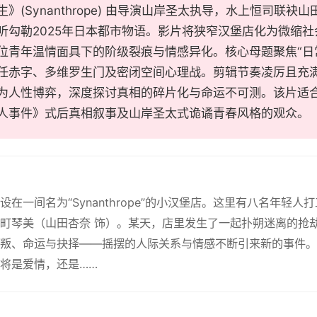
生》(Synanthrope) 由导演山岸圣太执导，水上恒司联
听勾勒2025年日本都市物语。影片将狭窄汉堡店化为微缩
位青年温情面具下的阶级裂痕与情感异化。核心母题聚焦“日常
任赤字、多维罗生门及密闭空间心理战。剪辑节奏凌厉且充满
为人性博弈，深度探讨真相的碎片化与命运不可测。该片适
人事件》式后真相叙事及山岸圣太式诡谲青春风格的观众。
设在一间名为“Synanthrope”的小汉堡店。这里有八名年轻
町琴美（山田杏奈 饰）。某天，店里发生了一起扑朔迷离的抢
叛、命运与抉择——摇摆的人际关系与情感不断引来新的事件。
将是爱情，还是……