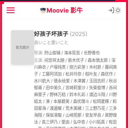
Moovie 影牛
好孩子坏孩子
(2025)
良いこと悪いこと
导演:
狩山俊辅 / 滝本宪吾 / 长野晋也
主演:
间宫祥太朗 / 新木优子 / 森本慎太郎 / 深
川麻衣 / 户塚纯贵 / 刚力彩芽 / 木村昴 / 藤间爽
子 / 工藤阿须加 / 松井玲奈 / 稻叶友 / 森优作 /
水川航大 / 德永绘里 / 木津翼 / 玉田志织 / 秋谷
郁甫 / 田中美久 / 宫崎莉里沙 / 矢柴俊博 / 赤间
麻里子 / 野林万稔 / 鈴木礼彩 / 渡边斗翔 / 川野
結太 / 湊 / 本屋碧美 / 森优理斗 / 松岡夏輝 / 和
田爱海 / 渡邉櫂 / 荒木美緒 / 三上野乃花 / 三多
海翔 / 保坂凛駆 / 山﨑莞那 / 安友早良 / 眞野煌
汰 / 長三伊乃 / 愛由 / 弘中杏 / 小川拓真 / 有田