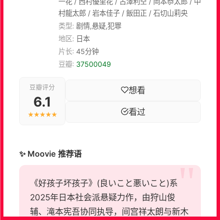
一花 / 西村優里花 / 古澤利空 / 岡本恭太郎 / 中
村龍太郎 / 岩本佳子 / 飯田正 / 石切山莉央
类型:
剧情,悬疑,犯罪
地区:
日本
片长:
45分钟
豆瓣:
37500049
豆瓣评分
想看
6.1
看过
★★★★★
✨ Moovie 推荐语
《好孩子坏孩子》(良いこと悪いこと)系
2025年日本社会派悬疑力作，由狩山俊
辅、滝本宪吾协同执导，间宫祥太朗与新木