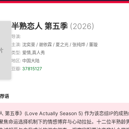
半熟恋人 第五季
(2026)
导演:
主演:
沈奕斐 / 谢依霖 / 夏之光 / 张纯烨 / 董璇
类型:
爱情,真人秀
地区:
中国大陆
豆瓣:
37815127
推荐语
 第五季》(Love Actually Season 5) 作为该恋综
聚焦命运选择机制下的情感博弈与心动拉扯。十二位半熟龄