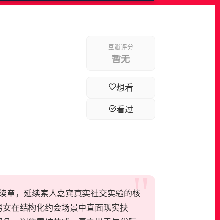
豆瓣评分
暂无
想看
看过
IP的成熟续章，延续素人嘉宾真实社交实验的核
男女在结构化约会场景中直面现实抉