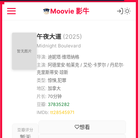
Moovie 影牛
午夜大道
(2025)
Midnight Boulevard
导演:
迪妮塔·维塔纳格
主演:
阿德里安·帕莱克 / 艾伦·卡罗尔 / 丹尼尔·
克里斯蒂安·琼斯
类型:
惊悚,犯罪
地区:
加拿大
片长:
70分钟
豆瓣:
37835282
IMDb:
tt28545971
想看
豆瓣评分
暂无