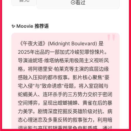
看过
✨ Moovie 推荐语
《午夜大道》(Midnight Boulevard) 是
2025年出品的一部加式冷峻犯罪惊悚片。
导演迪妮塔·维塔纳格采用极简主义视听风
格，将阿德里安·帕莱克等主演的底层边缘
感融入压抑的都市叙事。影片核心聚焦“豪
宅入侵”与“致命诱惑”母题，将入室窃贼与
蛇蝎美人、连环杀手的三方势力交织于密闭
空间博弈，呈现出螳螂捕蝉、黄雀在后的暴
力美学。剧情深度挖掘反英雄阶级对抗、病
态心理迷恋及多重反转的叙事张力，利用暗
调光影与高压剪辑重塑黑色电影质感。通过