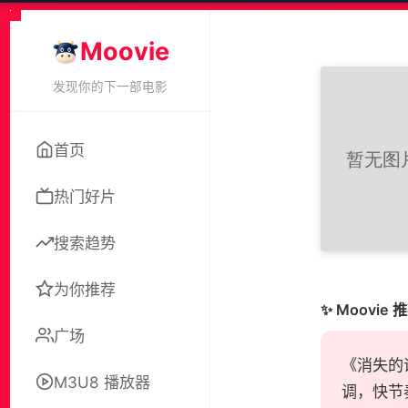
Moovie
发现你的下一部电影
首页
热门好片
搜索趋势
为你推荐
✨ Moovie 
广场
《消失的
M3U8 播放器
调，快节