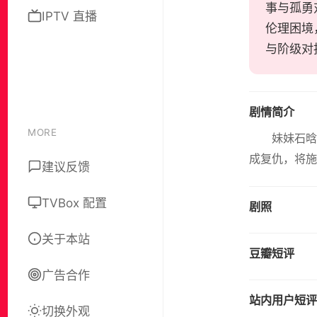
事与孤勇
IPTV 直播
伦理困境
与阶级对
剧情简介
MORE
妹妹石晗
成复仇，将施
建议反馈
TVBox 配置
剧照
关于本站
豆瓣短评
广告合作
站内用户短评
切换外观