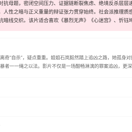
对抗母题，密闭空间压力、证据链断裂焦虑、绝境反杀层层
，人性之暗与正义重量的辩证张力贯穿始终。社会派推理质
抗暗线交织。该片适合喜欢《暴烈无声》《心迷宫》、忻钰
离奇“自杀”，疑点重重。姐姐石岚毅然踏上追凶之路，她孤身
暴者一一绳之以法。影片不仅是一场酣畅淋漓的罪案追凶，更深