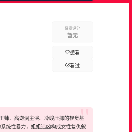
豆瓣评分
暂无
想看
看过
、王帅、高迦澜主演。冷峻压抑的视觉基
的系统性暴力，姐姐追凶构成女性复仇叙