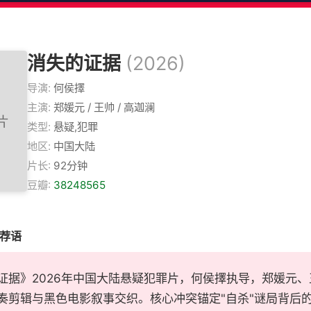
消失的证据
(2026)
导演:
何侯擇
主演:
郑媛元 / 王帅 / 高迦澜
类型:
悬疑,犯罪
地区:
中国大陆
片长:
92分钟
豆瓣:
38248565
推荐语
证据》2026年中国大陆悬疑犯罪片，何侯擇执导，郑媛元
奏剪辑与黑色电影叙事交织。核心冲突锚定"自杀"谜局背后