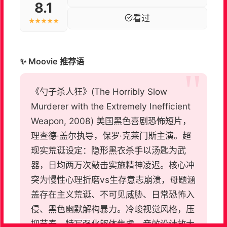
8.1
看过
★★★★★
✨ Moovie 推荐语
《勺子杀人狂》(The Horribly Slow
Murderer with the Extremely Inefficient
Weapon, 2008) 美国黑色喜剧恐怖短片，
理查德·盖尔执导，保罗·克莱门斯主演。超
现实荒诞设定：隐形黑衣杀手以汤匙为武
器，日均两万次敲击实施精神凌迟。核心冲
突为慢性心理折磨vs生存意志崩溃，母题涵
盖存在主义荒诞、不可见威胁、日常恐怖入
侵、黑色幽默解构暴力。冷峻视觉风格，压
抑节奏，特写强化躯体焦虑，音效设计放大