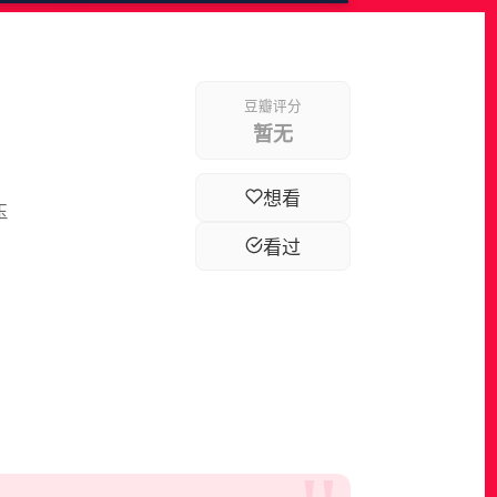
豆瓣评分
暂无
想看
玉
看过