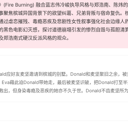
(Fire Burning) 融合蓝志伟冷峻执导风格与郑浩南、
事聚焦槟城异国背景下的欲望纠葛、兄弟背叛与宿命复仇。
通过虐恋摧残、毒瘾恶疾及悲剧性女性叙事强化社会边缘人
的黑色电影幻灭感，探讨道德崩塌引发的惨烈自毁与孤胆清
及郑浩南式硬汉反派风格的观众。
nald应好友麦坚邀请到槟城的别墅。Donald和麦坚聚旧之余，
d，Eva藉此迫Donald带她走，最后被麦坚识破，把Donald打至
a救出，但身染毒瘾及恶疾的她亦不久于世。Donald不齿麦坚所