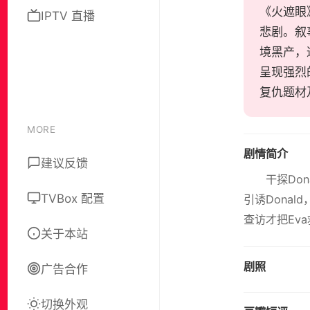
《火遮眼》
IPTV 直播
悲剧。叙
境黑产，
呈现强烈
复仇题材
MORE
剧情简介
建议反馈
干探Do
TVBox 配置
引诱Donal
查访才把Ev
关于本站
剧照
广告合作
切换外观