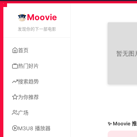
Moovie
发现你的下一部电影
首页
热门好片
搜索趋势
为你推荐
广场
✨ Moovie 
M3U8 播放器