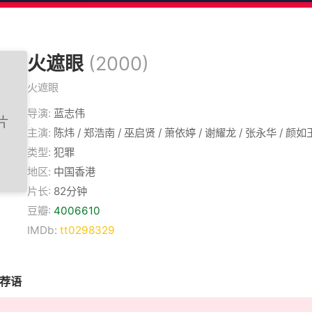
火遮眼
(2000)
火遮眼
导演:
蓝志伟
主演:
陈炜 / 郑浩南 / 巫启贤 / 萧依婷 / 谢耀龙 / 张永华 / 颜如
类型:
犯罪
地区:
中国香港
片长:
82分钟
豆瓣:
4006610
IMDb:
tt0298329
推荐语