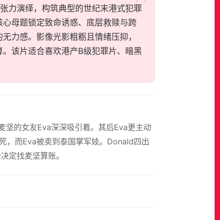
陈炜的张力演绎，构筑典型的世纪末港式犯罪
核心母题锁定致命诱惑、底层救赎与跨
的无力感。影像光影粗粝且情绪压抑，
算。该片适合喜欢港产B级犯罪片、暗黑
被麦坚的女友Eva深深吸引着。其后Eva更主动
半死，而Eva被卖到泰国掌军妓。Donald四出
为决定找麦坚算账。